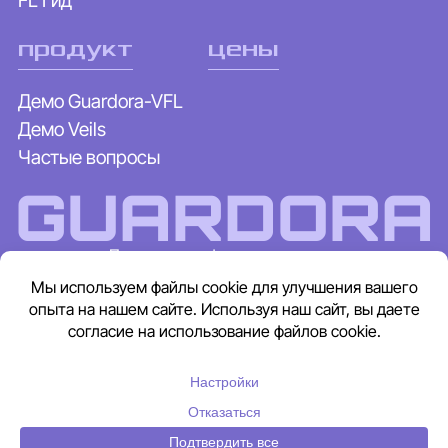
FL Гид
продукт
цены
Демо Guardora-VFL
Демо Veils
Частые вопросы
GUARDORA
Политика конфиденциальности
Условия использования
Включена в отчёт The Business Research Company
(openPR)
© 2024 - 2026 Guardora. Все права защищены
by RedNosedDigital