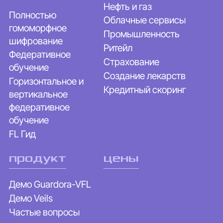
Нефть и газ
Полностью
Облачные сервисы
гомоморфное
Промышленность
шифрование
Ритейл
Федеративное
Страхование
обучение
Создание лекарств
Горизонтальное и
Кредитный скоринг
вертикальное
федеративное
обучение
FL Гид
продукт
цены
Демо Guardora-VFL
Демо Veils
Частые вопросы